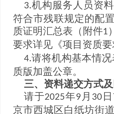
机构服务人员资
3
.
符合市残联规定的配
质证明
汇总表（
附件
1
要求详见《项目资质要
请将机构基本情况
4.
质版加盖公章。
三
、资料递交方式
及
请于
年
月
日
2
025
9
30
京市西
城区
白纸坊街