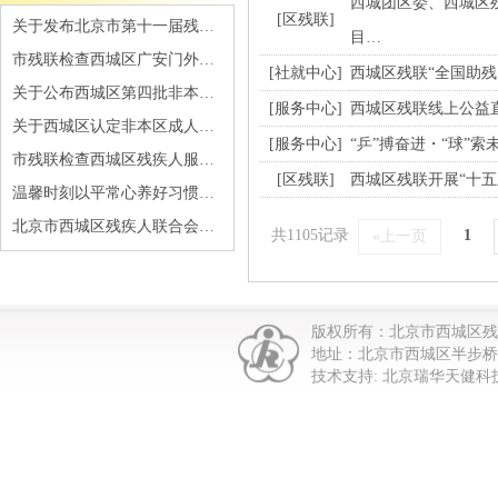
西城团区委、西城区
[区残联]
关于发布北京市第十一届残…
目…
市残联检查西城区广安门外…
[社就中心]
西城区残联“全国助
关于公布西城区第四批非本…
[服务中心]
西城区残联线上公益直
关于西城区认定非本区成人…
[服务中心]
“乒”搏奋进・“球”
市残联检查西城区残疾人服…
[区残联]
西城区残联开展“十五
温馨时刻以平常心养好习惯…
北京市西城区残疾人联合会…
共1105记录
1
«上一页
版权所有：北京市西城区
地址：北京市西城区半步桥街1
技术支持: 北京瑞华天健科