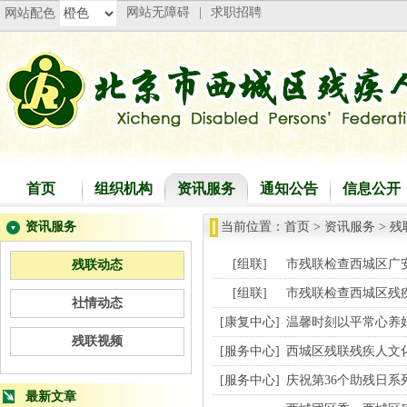
网站无障碍
|
求职招聘
网站配色
首页
组织机构
资讯服务
通知公告
信息公开
资讯服务
当前位置：
首页
>
资讯服务
>
残
[组联]
市残联检查西城区广
残联动态
[组联]
市残联检查西城区残
社情动态
[康复中心]
温馨时刻以平常心养
残联视频
[服务中心]
西城区残联残疾人文
[服务中心]
庆祝第36个助残日系
最新文章